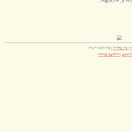
.™œ?•?™ ,Ÿ™?•?
?“•?” ?•?? ?’ž |
?“™ž ?’ž
|
™?•ž ?œ™”?
|
œ?•?