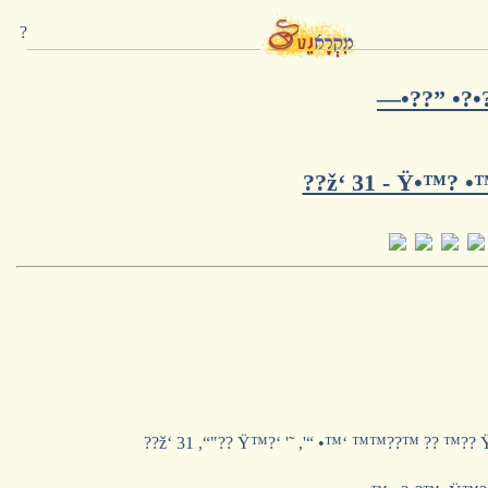
?
—•??” •?•
??ž‘ 31 - Ÿ•™? 
??ž‘ 31 ,“"?? Ÿ™?‘ '˜ ,'“ •™‘ ™™??™ ?? ™??