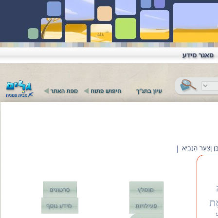
צַעַר הַנָּבִיא