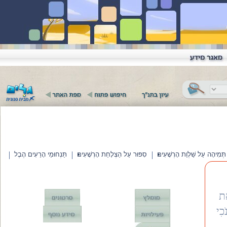
יהָה עַל שַׁלְוַת הָרְשָׁעִים
סִפּוּר עַל הַצְלָחַת הָרְשָׁעִים
תַּנְחוּמֵי הָרֵעִים הֶבֶל